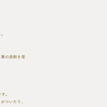
す。
文章の添削を受
です。
トがついたり、