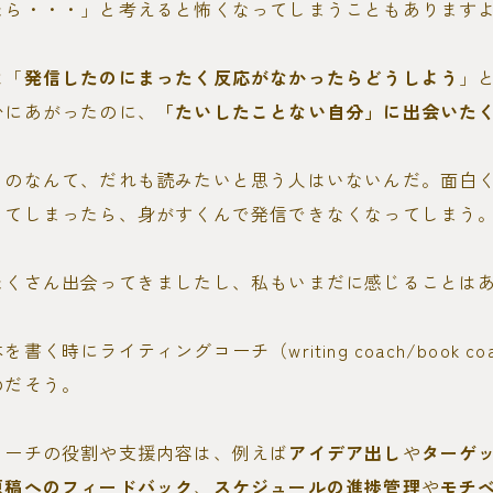
たら・・・」と考えると怖くなってしまうこともあります
は「
発信したのにまったく反応がなかったらどうしよう
」
台にあがったのに、
「たいしたことない自分」に出会いた
ものなんて、だれも読みたいと思う人はいないんだ。面白
じてしまったら、身がすくんで発信できなくなってしまう
たくさん出会ってきましたし、私もいまだに感じることは
書く時にライティングコーチ（writing coach/book c
のだそう。
コーチの役割や支援内容は、例えば
アイデア出し
や
ターゲ
原稿へのフィードバック
、
スケジュールの進捗管理
や
モチ