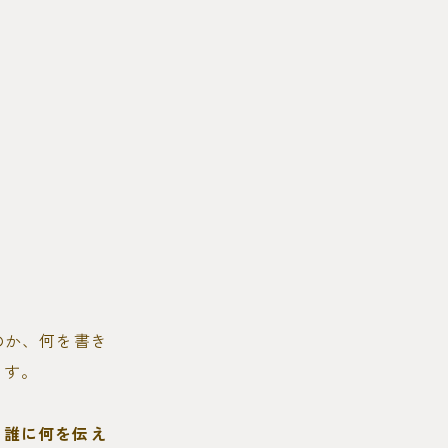
のか、何を書き
ます。
、
誰に何を伝え