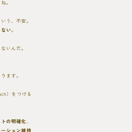
よね。
という、不安。
くない
。
くないんだ。
。
あります。
oach）をつける
ットの明確化
、
ベーション維持