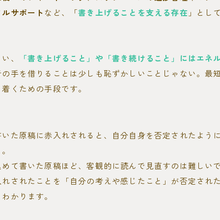
タルサポート
など、「
書き上げることを支える存在
」とし
らい、
「書き上げること」や「書き続けること」にはエネ
者の手を借りることは少しも恥ずかしいことじゃない。最
り着くための手段です。
書いた原稿に赤入れされると、自分自身を否定されたよう
も。
込めて書いた原稿ほど、客観的に読んで見直すのは難しい
入れされたことを「自分の考えや感じたこと」が否定され
くわかります。