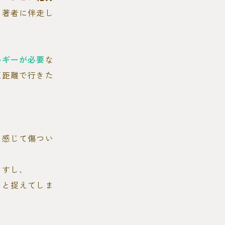
て著者に伴走し
ルギーが必要
な
短距離で行きた
に感じて傷つい
ですし、
たと捉えてしま