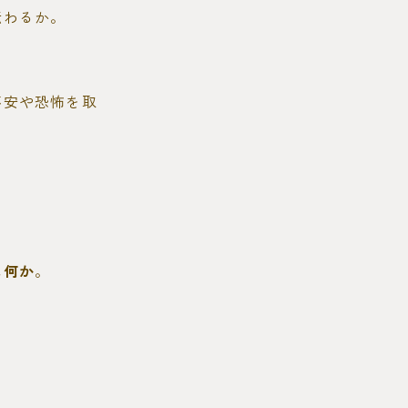
伝わるか。
不安や恐怖を取
は何か
。