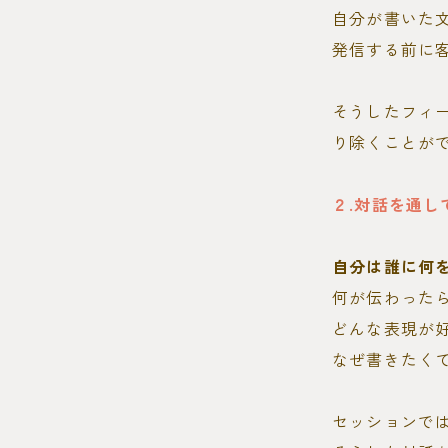
自分が書いた
発信する前に
そうしたフィ
り除くことが
２.対話を通
自分は誰に何
何が伝わった
どんな表現が
なぜ書きたく
セッションで