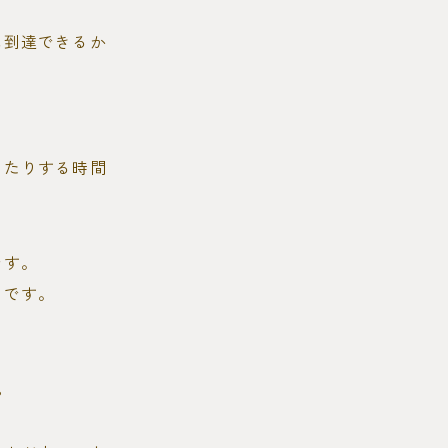
に到達できるか
したりする時間
です。
んです。
。