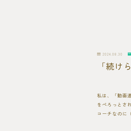
2024.08.30
「続け
私は、「動画連
をぺろっとさ
コーチなのに