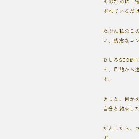
そのために「
ずれているだ
たぶん私のこ
い、残念なコ
むしろSEO
と、目的から
す。
きっと、何か
自分と約束し
だとしたら、
ず。