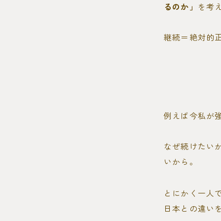
るのか」
を考
継続＝絶対的
例えば今私が
なぜ続けたい
いから。
とにかく一人
日本との違い