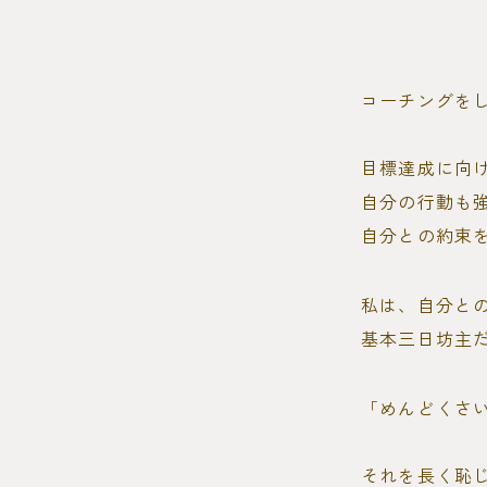
コーチングを
目標達成に向
自分の行動も
自分との約束
私は、自分と
基本三日坊主
「めんどくさ
それを長く恥