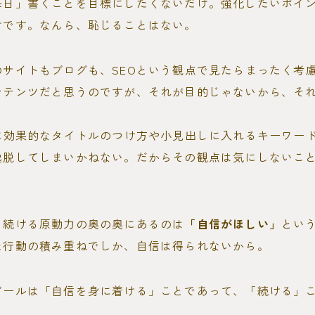
毎日」書くことを目標にしたくないだけ。強化したいポイ
けです。なんら、恥じることはない。
のサイトもブログも、SEOという観点で見たらまったく考
ンテンツだと思うのですが、それが目的じゃないから、そ
的に効果的なタイトルのつけ方や小見出しに入れるキーワー
逸脱してしまいかねない。だからその観点は気にしないこ
を続ける原動力の奥の奥にあるのは
「自信がほしい」
とい
た行動の積み重ねでしか、自信は得られないから。
ゴールは「自信を身に着ける」ことであって、「続ける」