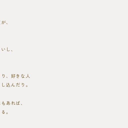
慣が、
しいし、
たり、好きな人
申し込んだり。
本もあれば、
ある。