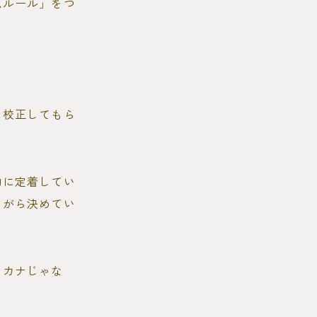
記ルール」をつ
に校正してもら
的に定着してい
ながら決めてい
タカナじゃな