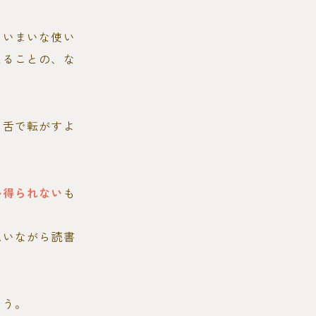
あいまいな使い
えることの、な
て舌で転がすよ
か得られない
も
思いながら読書
。
ろう。