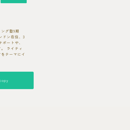
ング塾9期
ンドン在住、3
サポートや、
。 ライティ
どをテーマにイ
copy