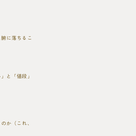
と腑に落ちるこ
格」と「値段」
うのか（これ、