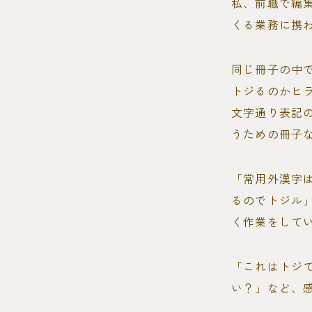
私、前職で編
くる業務に携
同じ冊子の中
トジるのかヒ
文字通り表記
うための冊子
「常用外漢字
るのでトジル
く作業をして
「これはトジ
い？」など、