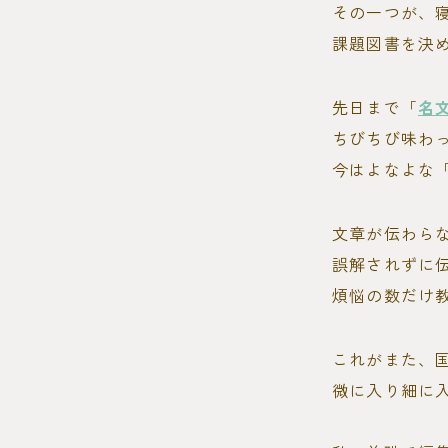
その一つが、
課題図書を決
先日まで「
名
ちびちび味わ
今はよなよな
文章が伝わら
誤解されずに伝
煩悩の数だけ
これがまた、
微に入り細に