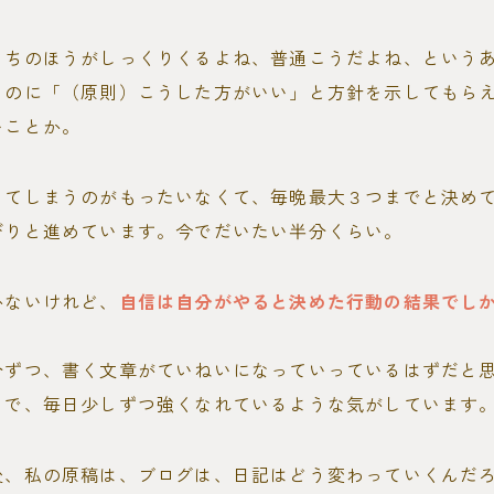
っちのほうがしっくりくるよね、普通こうだよね、という
ものに「（原則）こうした方がいい」と方針を示してもら
いことか。
ってしまうのがもったいなくて、毎晩最大３つまでと決め
びりと進めています。今でだいたい半分くらい。
かないけれど、
自信は自分がやると決めた行動の結果でし
分ずつ、書く文章がていねいになっていっているはずだと
とで、毎日少しずつ強くなれているような気がしています
後、私の原稿は、ブログは、日記はどう変わっていくんだ