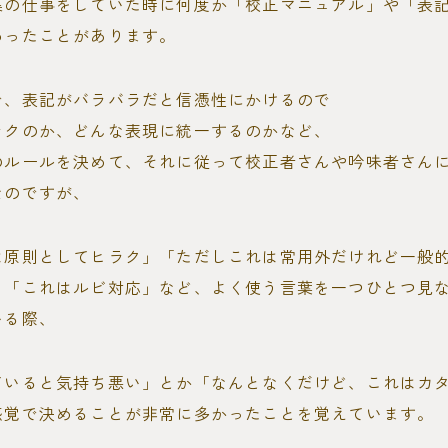
集の仕事をしていた時に何度か「校正マニュアル」や「表
わったことがあります。
で、表記がバラバラだと信憑性にかけるので
ラクのか、どんな表現に統一するのかなど、
のルールを決めて、それに従って校正者さんや吟味者さん
なのですが、
は原則としてヒラク」「ただしこれは常用外だけれど一般
」「これはルビ対応」など、よく使う言葉を一つひとつ見
いる際、
ていると気持ち悪い」とか「なんとなくだけど、これはカ
感覚で決めることが非常に多かったことを覚えています。