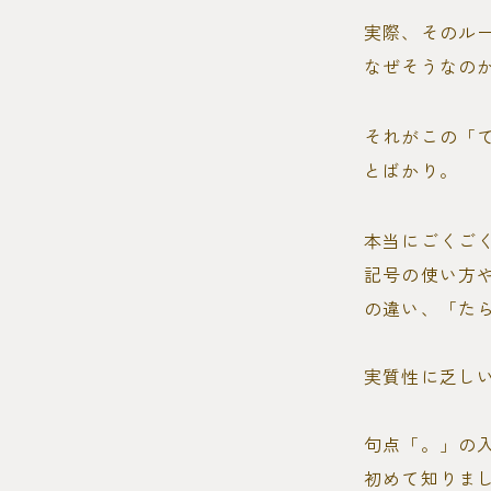
実際、そのル
なぜそうなの
それがこの「
とばかり。
本当にごくご
記号の使い方
の違い、「た
実質性に乏し
句点「。」の
初めて知りま