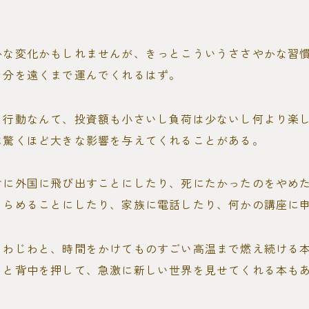
かな変化かもしれませんが、きっとこういうささやかな習
自分を遠くまで運んでくれるはず。
う行動なんて、投資額も小さいし負荷は少ないし何より楽
に驚くほど大きな影響を与えてくれることがある。
けに外国に飛び出すことにしたり、死にたかったのをやめ
きらめることにしたり、家族に電話したり、何かの講座に
じわじわと、時間をかけてものすごい高温まで燃え続ける
！と背中を押して、急激に新しい世界を見せてくれる本も