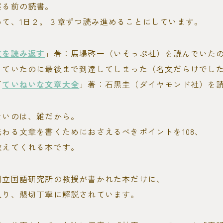
寝る前の読書。
めて、1日２，３章ずつ読み進めることにしています。
文を読み返す
」著：馬場啓一（いそっぷ社）を読んでいた
っていたのに最後まで到達してしまった（名文だらけでし
「
ていねいな文章大全
」著：石黒圭（ダイヤモンド社）を
ないのは、雑だから。
わる文章を書くためにおさえるべきポイントを108、
教えてくれる本です。
国立国語研究所の教授が書かれた本だけに、
入り、懇切丁寧に解説されています。