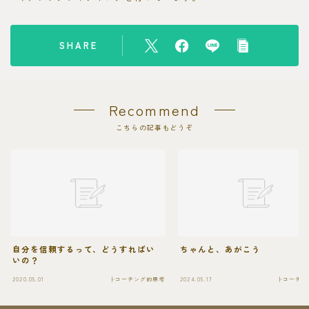
SHARE
Recommend
こちらの記事もどうぞ
自分を信頼するって、どうすればい
ちゃんと、あがこう
いの？
2020.05.01
├コーチング的思考
2024.05.17
├コーチン