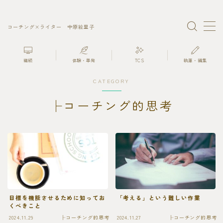
コーチング×ライター 中原絵里子
MENU
継続
体験・単発
TCS
執筆・編集
プロフィール
CATEGORY
ライティングコーチ
├コーチング的思考
ライティング・編集
継続セッション
目標を機能させるために知ってお
「考える」という難しい作業
くべきこと
2024.11.29
├コーチング的思考
2024.11.27
├コーチング的思考