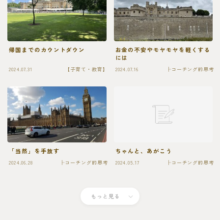
帰国までのカウントダウン
お金の不安やモヤモヤを軽くする
には
2024.07.31
【子育て・教育】
2024.07.16
├コーチング的思考
「当然」を手放す
ちゃんと、あがこう
2024.06.28
├コーチング的思考
2024.05.17
├コーチング的思考
Follow Me
もっと見る