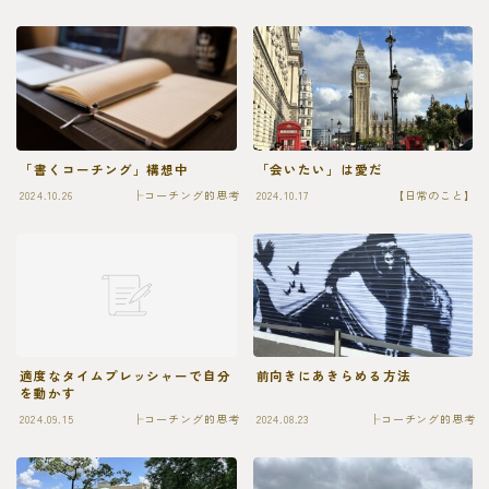
「書くコーチング」構想中
「会いたい」は愛だ
2024.10.26
├コーチング的思考
2024.10.17
【日常のこと】
適度なタイムプレッシャーで自分
前向きにあきらめる方法
を動かす
2024.09.15
├コーチング的思考
2024.08.23
├コーチング的思考