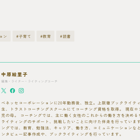
ョン
#子育て
#教育
#読書
中原絵里子
編集・ライター・ライティングコーチ
ベネッセコーポレーションに20年勤務後、独立。上阪徹ブックライティ
生、トラストコーチングスクールにてコーチング資格を取得。 現在ロ
児の母。 コーチングでは、主に働く女性のこれからの働き方を決める
ライティングのサポート、挑戦したいことに向けた伴走を行っています
ングでは、教育、勉強法、キャリア、働き方、コミュニケーションな
ンタビュー記事作成や、ブックライティングを行っています。