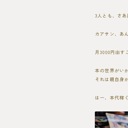
3人とも、さ
カアサン、あ
月3000円出
本の世界がい
それは親自身
はー、本代稼