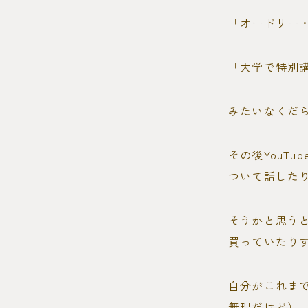
「オードリー
「大学で特別
みたいなくだ
その後YouT
ついて話した
そうかと思う
買っていたり
自分がこれま
無理だけど）