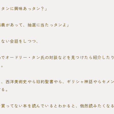
・タンに興味あっタン？」
講義があって、抽選に当たっタンよ」
らない会話をしつつ、
ubeでオードリー・タン氏の対談などを見つけたら紹介したり
り。
と、西洋美術史やら旧約聖書やら、ギリシャ神話やらセメ
する。
で買ってない本を読んでいるとわかると、俄然読みたくな
。