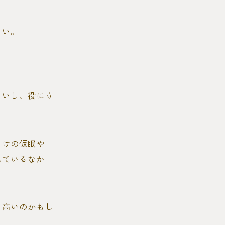
ない。
ないし、役に立
明けの仮眠や
れているなか
は高いのかもし