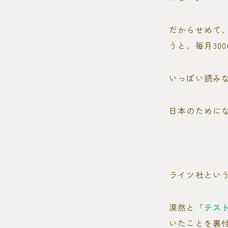
だからせめて
うと、毎月30
いっぱい読み
日本のために
ライツ社とい
漠然と「
テス
いたことを裏