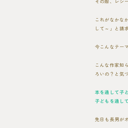
その際、レシ
これがなかな
して～」と請
今こんなテー
こんな作家知
ろいの？と気
本を通して子
子どもを通し
先日も長男が