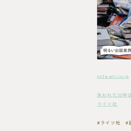
note.wrl.co.jp
失われた30
ライツ社
#ライツ社 #