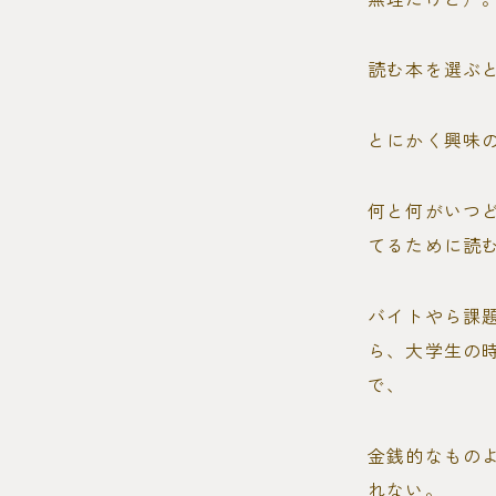
読む本を選ぶ
とにかく興味
何と何がいつ
てるために読
バイトやら課
ら、大学生の
で、
金銭的なもの
れない。