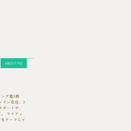
ABOUT ME
ング塾9期
ンドン在住、3
サポートや、
。 ライティ
どをテーマにイ