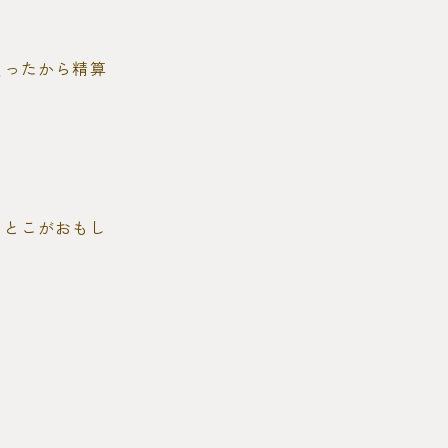
買ったから精算
なとこがおもし