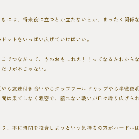
ときには、将来役に立つとか立たないとか、まったく関係
のドットをいっぱい広げていけばいい。
どこでつながって、うわおもしれえ！！ってなるかわから
むだけが本じゃない。
題やら友達付き合いやらクラブワールドカップやら半徹夜
時間は果てしなく濃密で、譲れない戦いが日々繰り広げら
より、本に時間を投資しようという気持ちの方がハードル