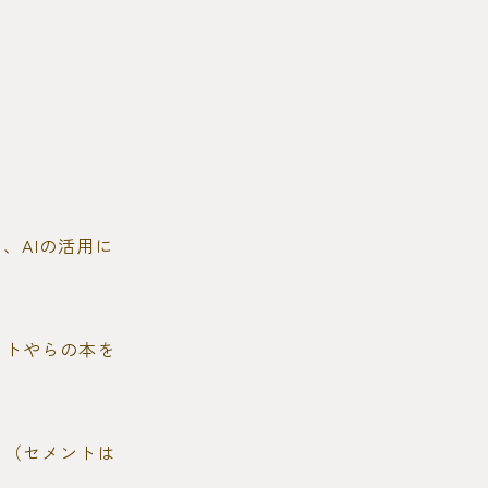
、AIの活用に
ントやらの本を
る（セメントは