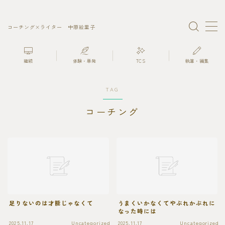
コーチング×ライター 中原絵里子
MENU
継続
体験・単発
TCS
執筆・編集
プロフィール
TAG
ライティングコーチ
コーチング
ライティング・編集
継続セッション
足りないのは才能じゃなくて
うまくいかなくてやぶれかぶれに
なった時には
2025.11.17
Uncategorized
2025.11.17
Uncategorized