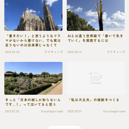
「書きたい！」と思うようなドラ
AIとは違う世界線で「書いて生き
マがないから書けない。でも実は
ていく」を実現するには
足りないのは出来事じゃなくて
2025.09.25
ライティング
2025.09.19
ライティング
きっと「日本の樹しか知らないん
「私は大丈夫」の根拠をつくる
です…！」って泣いてると思う
2025.07.25
Uncategorized
2025.05.01
Uncategorized
Follow Me